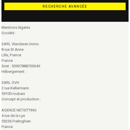
RECHERCHE AVANCÉE
Mentions légales
Société :
SARL Vlanderen Immo
8 rue St Anne
Lille, France
France
Siret : 50907888700049
Hébergement :
SARL OVH
2 rue Kellermann
59100 roubaix
Concept et production :
AGENCE NETSITTING
4 rue de la Lys
59236 Frelinghien
France